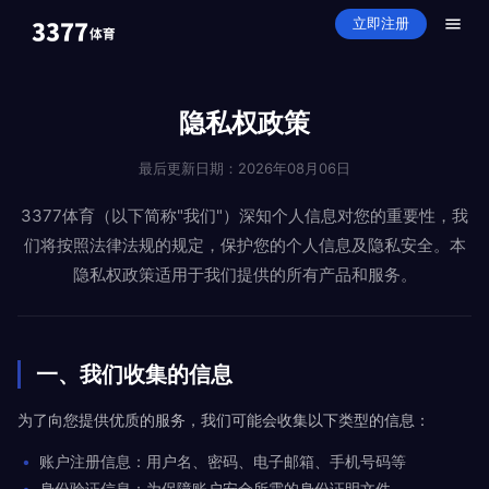
立即注册
3377体育首页
隐私权政策
3377体育产品
最后更新日期：2026年08月06日
选择3377体育
3377体育（以下简称"我们"）深知个人信息对您的重要性，我
3377体育下载
们将按照法律法规的规定，保护您的个人信息及隐私安全。本
隐私权政策适用于我们提供的所有产品和服务。
3377体育APP下载
3377体育动态
3377全站APP下载
3377体育故事
一、我们收集的信息
足球
篮球
为了向您提供优质的服务，我们可能会收集以下类型的信息：
电竞
账户注册信息：用户名、密码、电子邮箱、手机号码等
身份验证信息：为保障账户安全所需的身份证明文件