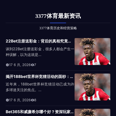
3377体育最新资讯
3377体育历史和经营策略
22Bet注册送彩金：背后的真相究竟为何？
谈到22Bet注册送彩金，很多人都会产生一
种误解，以为这就是…
17 6 月, 2026
7
揭开188bet世界杯竞猜活动的面纱：真相远比想象复杂
近年来，188bet世界杯竞猜活动已成为许
多球迷关注的焦点。…
17 6 月, 2026
8
Bet365和威廉希尔哪个好？资深玩家的内幕发现