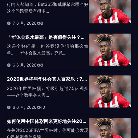
行内人都知道，Bet365和威廉希尔哪个好
这个问题背后有很多…
17 6 月, 2026
8
「华体会返水最高」是否值得关注？深入解析与评价
这是个好问题，但答案没你想的那么简
单。「华体会返水最高」究竟…
16 6 月, 2026
8
2026世界杯与华体会真人百家乐：7.5亿观众背后的秘密
2026年世界杯预计将吸引超过7.5亿观众
——这个数字令人震…
16 6 月, 2026
10
如何使用中国体彩网来更好地关注2026FIFA世界杯
在关注2026FIFA世界杯时，你可能会发现
自己被海量信息淹…