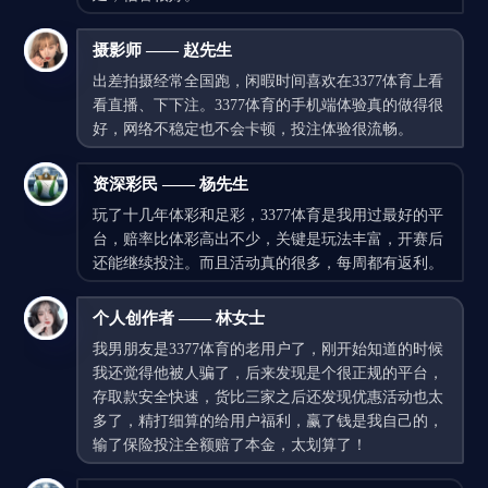
摄影师 —— 赵先生
出差拍摄经常全国跑，闲暇时间喜欢在3377体育上看
看直播、下下注。3377体育的手机端体验真的做得很
好，网络不稳定也不会卡顿，投注体验很流畅。
资深彩民 —— 杨先生
玩了十几年体彩和足彩，3377体育是我用过最好的平
台，赔率比体彩高出不少，关键是玩法丰富，开赛后
还能继续投注。而且活动真的很多，每周都有返利。
个人创作者 —— 林女士
我男朋友是3377体育的老用户了，刚开始知道的时候
我还觉得他被人骗了，后来发现是个很正规的平台，
存取款安全快速，货比三家之后还发现优惠活动也太
多了，精打细算的给用户福利，赢了钱是我自己的，
输了保险投注全额赔了本金，太划算了！