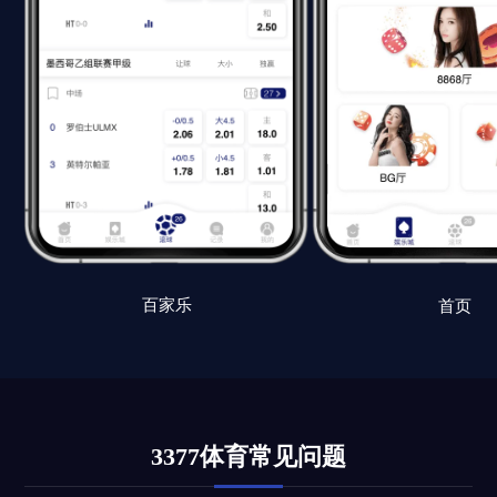
百家乐
首页
3377体育常见问题