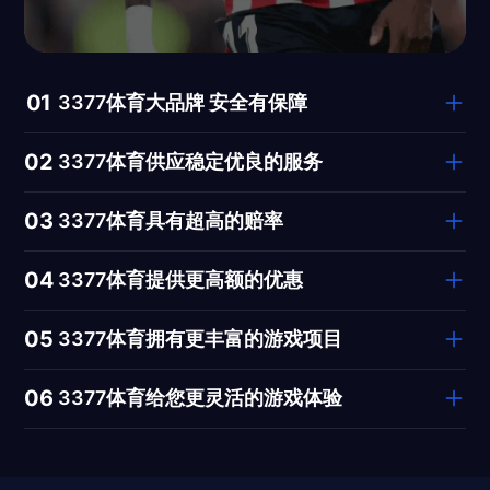
01
3377体育大品牌 安全有保障
02
3377体育供应稳定优良的服务
03
3377体育具有超高的赔率
04
3377体育提供更高额的优惠
05
3377体育拥有更丰富的游戏项目
06
3377体育给您更灵活的游戏体验