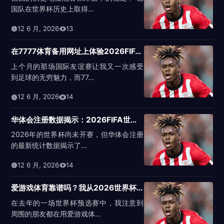
国队在世界杯历史上取得…
12 6 月, 2026
13
在7777体育备用网址上体验2026FIFA世界杯的独特魅力
上个月的那场国际友谊赛让我又一次感受
到足球的无穷魅力，而77…
12 6 月, 2026
14
华体会注册数据揭示：2026FIFA世界杯的新趋势令人意外
2026年的世界杯尚未开赛，但华体会注册
的最新统计数据揭示了…
12 6 月, 2026
14
爱游戏体育靠谱吗？我从2026世界杯备战中发现的真相
在去年的一场世界杯预选赛中，我注意到
周围的朋友都在用爱游戏体…