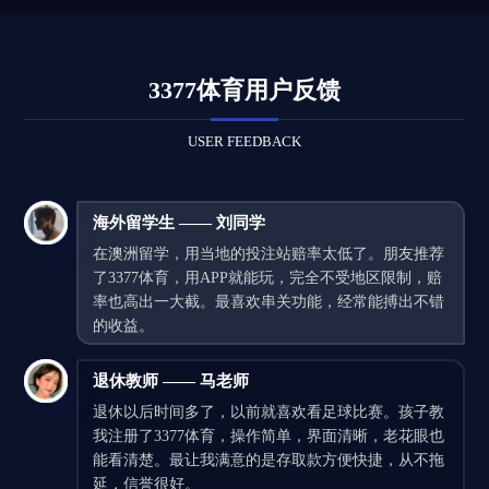
3377体育用户反馈
USER FEEDBACK
海外留学生 —— 刘同学
在澳洲留学，用当地的投注站赔率太低了。朋友推荐
了3377体育，用APP就能玩，完全不受地区限制，赔
率也高出一大截。最喜欢串关功能，经常能搏出不错
的收益。
退休教师 —— 马老师
退休以后时间多了，以前就喜欢看足球比赛。孩子教
我注册了3377体育，操作简单，界面清晰，老花眼也
能看清楚。最让我满意的是存取款方便快捷，从不拖
延，信誉很好。