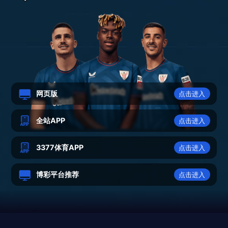
真人娱乐
棋牌游戏
网页版
点击进入
全站APP
点击进入
3377体育APP
点击进入
博彩平台推荐
点击进入