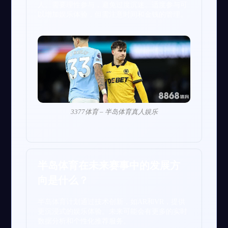
人。需要理性参与，避免过度沉迷。适度参与可
以增加娱乐体验，但需注意时间和金钱的管理。
3377体育 – 半岛体育真人娱乐
半岛体育在未来赛事中的发展方
向是什么？
半岛体育计划通过技术创新，如AR和VR，提供
更沉浸式的娱乐体验。未来可能会有更多的实时
数据分析和个性化推荐服务。