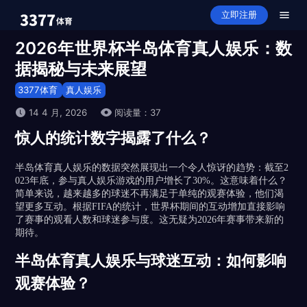
立即注册
2026年世界杯半岛体育真人娱乐：数
3377体育首页
据揭秘与未来展望
3377体育产品
3377体育
真人娱乐
14 4 月, 2026
阅读量：37
选择3377体育
惊人的统计数字揭露了什么？
3377体育下载
半岛体育真人娱乐的数据突然展现出一个令人惊讶的趋势：截至2
3377体育APP下载
3377体育动态
023年底，参与真人娱乐游戏的用户增长了30%。这意味着什么？
简单来说，越来越多的球迷不再满足于单纯的观赛体验，他们渴
3377全站APP下载
望更多互动。根据FIFA的统计，世界杯期间的互动增加直接影响
3377体育故事
了赛事的观看人数和球迷参与度。这无疑为2026年赛事带来新的
期待。
足球
半岛体育真人娱乐与球迷互动：如何影响
篮球
观赛体验？
电竞