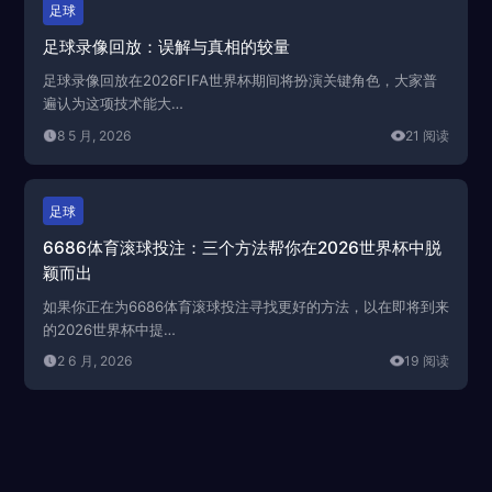
足球
足球录像回放：误解与真相的较量
足球录像回放在2026FIFA世界杯期间将扮演关键角色，大家普
遍认为这项技术能大…
8 5 月, 2026
21 阅读
足球
6686体育滚球投注：三个方法帮你在2026世界杯中脱
颖而出
如果你正在为6686体育滚球投注寻找更好的方法，以在即将到来
的2026世界杯中提…
2 6 月, 2026
19 阅读