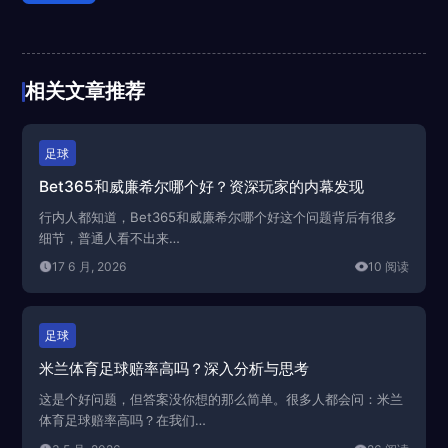
相关文章推荐
足球
Bet365和威廉希尔哪个好？资深玩家的内幕发现
行内人都知道，Bet365和威廉希尔哪个好这个问题背后有很多
细节，普通人看不出来…
17 6 月, 2026
10 阅读
足球
米兰体育足球赔率高吗？深入分析与思考
这是个好问题，但答案没你想的那么简单。很多人都会问：米兰
体育足球赔率高吗？在我们…