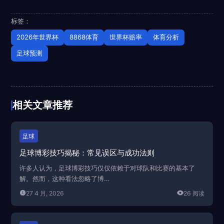
标签：
2026年世界杯
8868体育
世界杯赔率
体育分析
足球预测
相关文章推荐
足球
足球博彩技巧揭秘：常见误区与成功法则
许多人认为，足球博彩技巧仅仅依赖于对球队和比赛的基本了
解。然而，这种看法忽略了博…
27 4 月, 2026
26 阅读