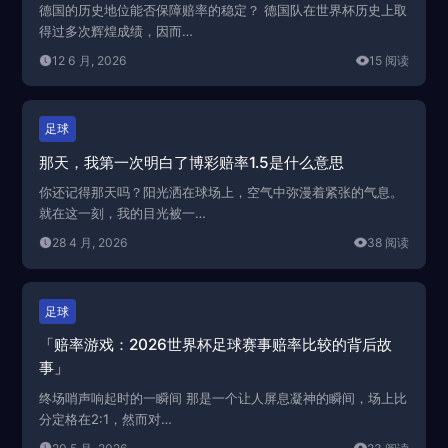
德国的历史地位能否保障赔率的稳定？ 德国队在世界杯历史上取
得过多次辉煌成绩，因而…
12 6 月, 2026
15 阅读
足球
那天，我第一次明白了博彩赔率1.5是什么意思
你还记得那天吗？阳光洒在球场上，空气中弥漫着紧张的气息。
就在这一刻，我的目光被一…
28 4 月, 2026
38 阅读
足球
「赔率游戏：2026世界杯足球赛事赔率比较的背后故
事」
终场哨声响起时的一瞬间 那是一个让人屏息凝神的瞬间，场上比
分定格在2:1，然而对…