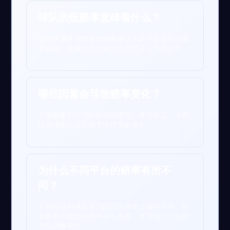
球队的低赔率意味着什么？
低赔率通常意味着市场普遍认为该球队获胜的概
率较高，反映出大众和分析师对其实力的认可。
哪些因素会导致赔率变化？
主要因素包括球队的伤病情况、球员状态、近期
比赛结果以及市场下注行为的变化。
为什么不同平台的赔率有所不
同？
不同市场对球队实力的评估和本土偏好不同，导
致各平台设定的赔率存在差异，这与地区文化和
市场策略有关。