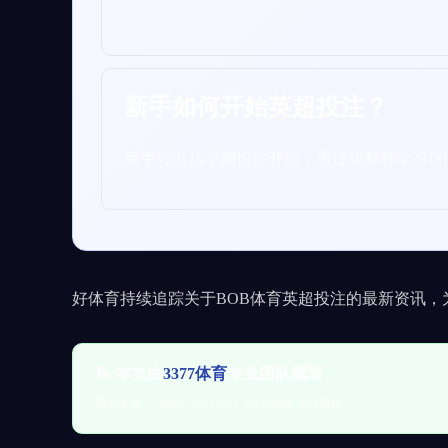
新手如何开始英超投注？
新手可以从小额投注开始，通过观察和学习球
好体育持续追踪关于BOB体育英超投注的最新资讯
📝 本文由
3377体育
专业团队撰写
最后更新：2026年05月29日 | 内容经过专业审核