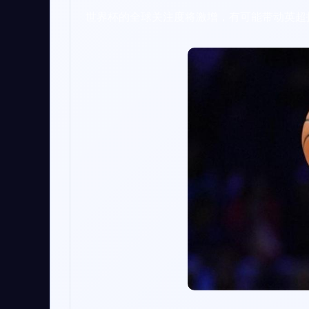
世界杯的全球关注度将激增，有可能带动英超