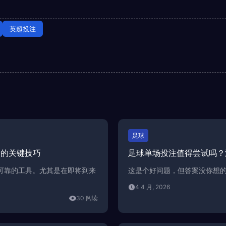
英超投注
足球
验的关键技巧
足球单场投注值得尝试吗？
可靠的工具。尤其是在即将到来
这是个好问题，但答案没你想的那
4 4 月, 2026
30 阅读