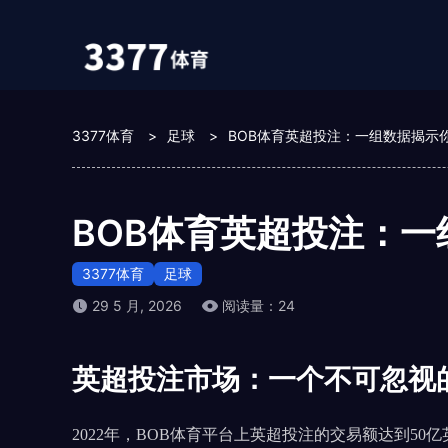
3377体育
>
足球
>
BOB体育英超投注：一组数据揭示
BOB体育英超投注：
3377体育
足球
29 5 月, 2026
阅读量：24
英超投注市场：一个不可忽视
2022年，BOB体育平台上英超投注的交易额达到