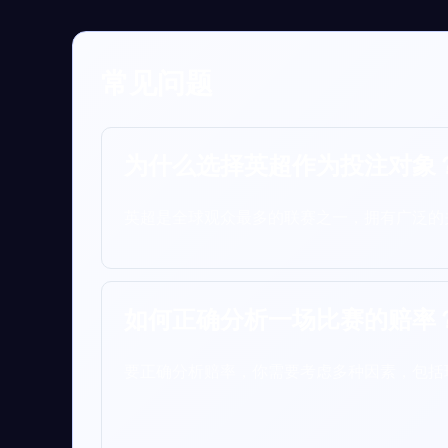
常见问题
为什么选择英超作为投注对象
英超是全球观众最多的联赛之一，拥有广泛的
如何正确分析一场比赛的赔率
要正确分析赔率，你需要考虑多种因素，包括