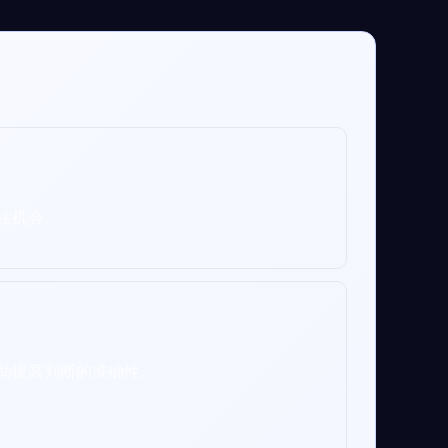
注机会。
助提高判断的准确性。