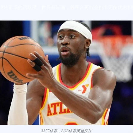
投注市场的活跃度。世界杯期间，各平台可能会推出更多优惠和
3377体育 – BOB体育英超投注