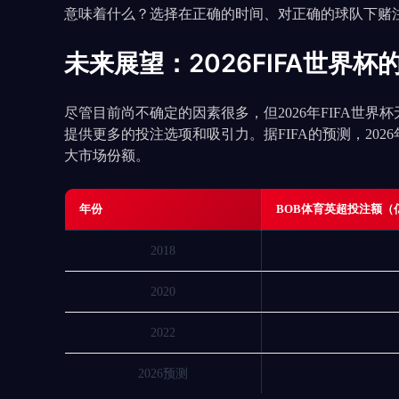
意味着什么？选择在正确的时间、对正确的球队下赌
未来展望：2026FIFA世界杯
尽管目前尚不确定的因素很多，但2026年FIFA世
提供更多的投注选项和吸引力。据FIFA的预测，20
大市场份额。
年份
BOB体育英超投注额（
2018
2020
2022
2026预测