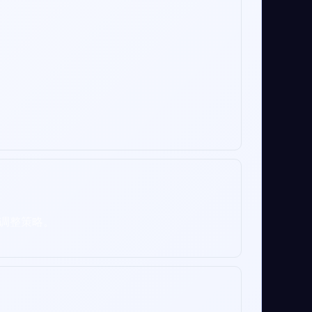
调整策略。