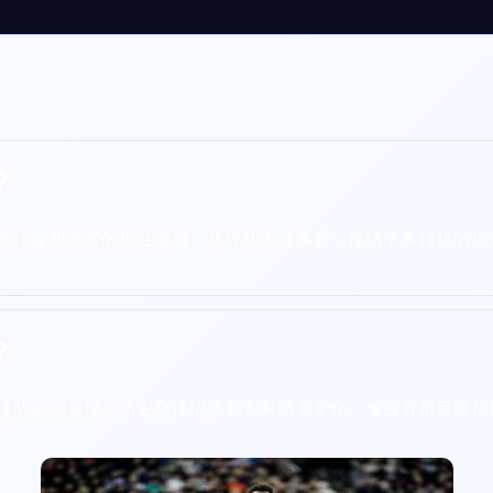
？
关注度和丰富的投注选项。其球队表现多变，提供了多样化的投
？
球队近期表现、历史交锋记录和实时赔率变化。专业分析可以帮