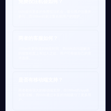
免费投注机会如何？
6686提供更多的免费投注机会，吸引用户注册并
参与，而188bet则更注重长期用户的维护。
两者的客服如何？
188bet有更快速的响应时间，而6686在问题解决
的细致程度上有过人之处。用户可根据自己的需
求选择。
是否有移动端支持？
两者都有强大的移动端支持，但188bet的App体
验更流畅，而6686通过丰富的功能吸引了更多用
户。