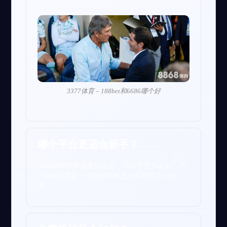
3377体育 – 188bet和6686哪个好
哪个平台更适合新手？
6686的用户界面更加友好，对新手更为友好，而
188bet则需要一定的经验来充分利用其平台优
势。