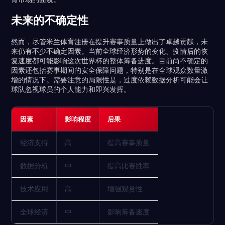
未来的不确定性
然而，尽管米兰体育注册在提升赛事质量上做出了卓越贡献，未
来仍有不少不确定因素。当前全球经济形势的变化、疫情后的恢
复速度都可能影响这次世界杯的整体筹备进度。目前尚不确定的
因素还包括赛事期间的安全保障问题，特别是在全球观众数量激
增的情况下。需要注意的局限性是，过度依赖数据分析可能会让
球队忽视球员的个人能力和即兴发挥。
因素
影响程度
后果
经济支持
高
提高赛事质量
数据分析
中
提高比赛胜率
技术应用
高
增强观赏性
全球经济
中
影响筹备速度