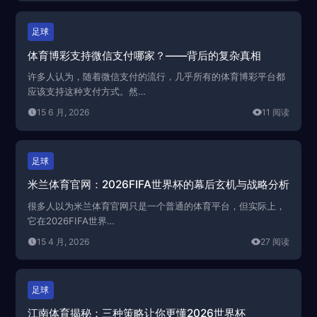
足球
体育博彩支持微信支付哪家？——背后的复杂真相
许多人认为，随着微信支付的流行，几乎所有的体育博彩平台都
应该支持这种支付方式。然…
15 6 月, 2026
11 阅读
足球
米兰体育官网：2026FIFA世界杯的幕后玄机与战略分析
很多人以为米兰体育官网只是一个普通的体育平台，但实际上，
它在2026FIFA世界…
15 4 月, 2026
27 阅读
足球
江南体育揭秘：三种策略让你更懂2026世界杯