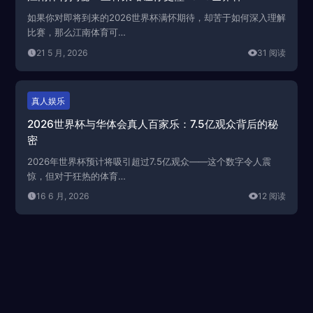
如果你对即将到来的2026世界杯满怀期待，却苦于如何深入理解
比赛，那么江南体育可…
21 5 月, 2026
31 阅读
真人娱乐
2026世界杯与华体会真人百家乐：7.5亿观众背后的秘
密
2026年世界杯预计将吸引超过7.5亿观众——这个数字令人震
惊，但对于狂热的体育…
16 6 月, 2026
12 阅读