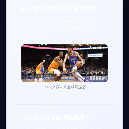
技术在世界杯中的作用有哪些？
技术应用能实时分析比赛数据，提供战术支持，
提高比赛观赏性和胜率。但过度依赖可能忽视球
员的个性发挥。
3377体育 – 米兰体育注册
未来世界杯面临哪些挑战？