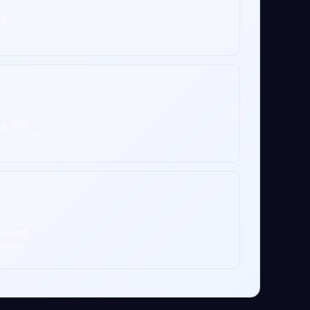
键。
速变化。
场动态。