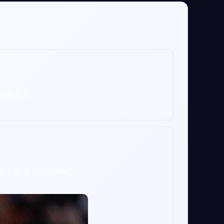
会有差异。
助于形成全面的判断。