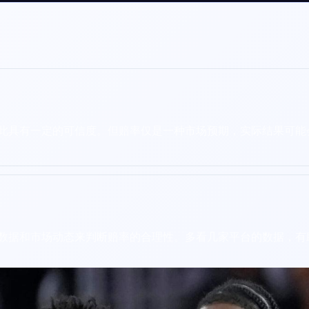
此具有一定的可信度。但赔率仅是一种市场预期，实际结果可能
数据和市场动态来判断赔率的合理性。多看几家平台的数据，有