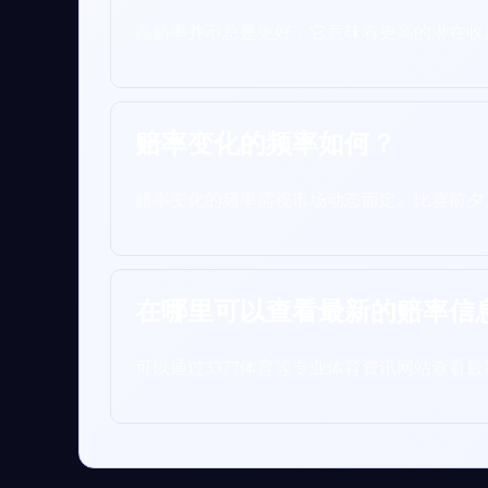
高赔率并不总是更好，它意味着更高的潜在收
赔率变化的频率如何？
赔率变化的频率需视市场动态而定。比赛前夕
在哪里可以查看最新的赔率信
可以通过3377体育等专业体育资讯网站查看