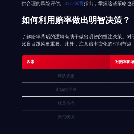
供合理的风险评估。
3377体育
指出，掌握这些策略也
如何利用赔率做出明智决策？
了解赔率背后的逻辑有助于做出明智的投注决策。对
比盲目跟风更重要。此外，注意赔率变化的时间节点
因素
对赔率影
球队状态
市场投注量
球员伤病
天气状况