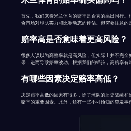
首先，我们来看米兰体育的赔率是否真的高出同行。
合市场对球队实力和比赛动态的评估。但需要注意的
赔率高是否意味着更高风险？
很多人误以为高赔率就是高风险，但实际上并不完全
果，进而导致赔率波动。根据我们的经验，高赔率有
有哪些因素决定赔率高低？
决定赔率高低的因素有很多，除了球队的历史战绩和
赔率的重要因素。此外，还有一些不可预知的突发事