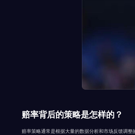
赔率背后的策略是怎样的？
赔率策略通常是根据大量的数据分析和市场反馈调整