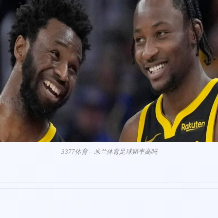
3377体育 – 米兰体育足球赔率高吗