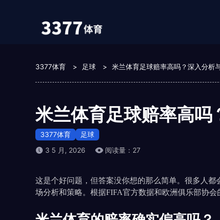
3377体育
>
足球
>
米兰体育足球赔率高吗？深入分析
米兰体育足球赔率高吗
3377体育
足球
3 5 月, 2026
阅读量：27
这是个好问题，但答案没你想的那么简单。很多人都
场分析和策略。根据FIFA官方数据和欧洲俱乐部协
米兰体育的赔率确实偏高吗？