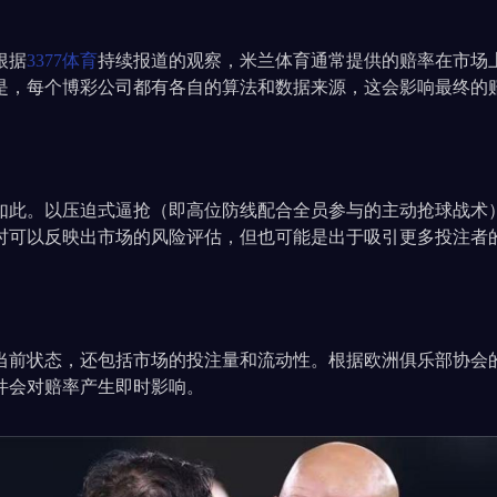
根据
3377体育
持续报道的观察，米兰体育通常提供的赔率在市场上
是，每个博彩公司都有各自的算法和数据来源，这会影响最终的
如此。以压迫式逼抢（即高位防线配合全员参与的主动抢球战术
时可以反映出市场的风险评估，但也可能是出于吸引更多投注者
当前状态，还包括市场的投注量和流动性。根据欧洲俱乐部协会
件会对赔率产生即时影响。