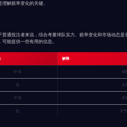
是理解赔率变化的关键。
于普通投注者来说，综合考量球队实力、赔率变化和市场动态是
，可能提供一些有用的信息。
响
解释
中等
球
高
大
中等
关
低
天