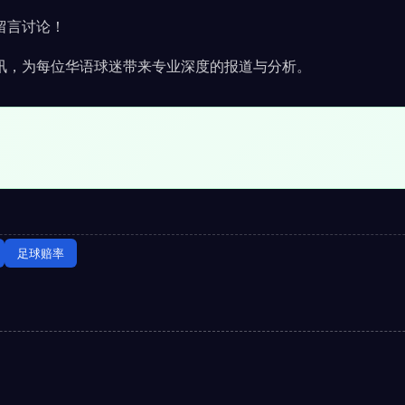
留言讨论！
讯，为每位华语球迷带来专业深度的报道与分析。
足球赔率