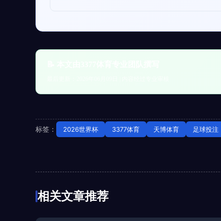
📝 本文由3377体育专业团队撰写
最后更新：2026年06月09日 | 内容经过专业审核
标签：
2026世界杯
3377体育
天博体育
足球投注
相关文章推荐