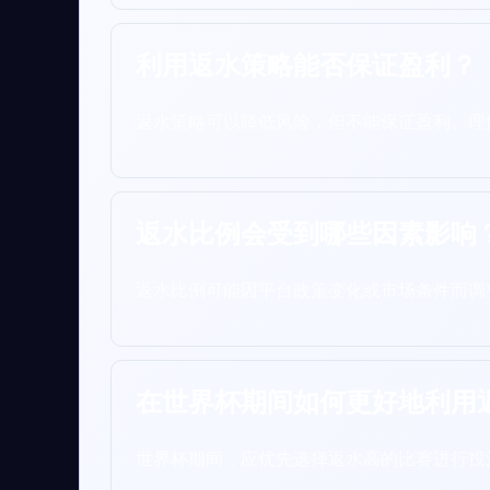
利用返水策略能否保证盈利？
返水策略可以降低风险，但不能保证盈利。理
返水比例会受到哪些因素影响
返水比例可能因平台政策变化或市场条件而调
在世界杯期间如何更好地利用
世界杯期间，应优先选择返水高的比赛进行投