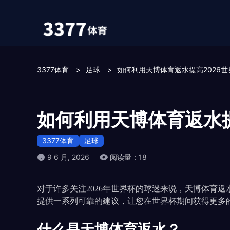
3377体育
>
足球
>
如何利用天博体育返水提高2026
如何利用天博体育返水提
3377体育
足球
9 6 月, 2026
阅读量：18
对于许多关注2026年世界杯的球迷来说，天博体育
提供一系列可靠的建议，让您在世界杯期间获得更多
什么是天博体育返水？