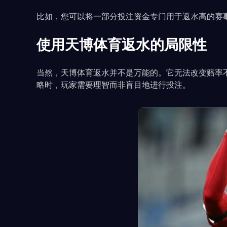
比如，您可以将一部分投注资金专门用于返水高的赛
使用天博体育返水的局限性
当然，天博体育返水并不是万能的。它无法改变赔率
略时，玩家需要理智而非盲目地进行投注。