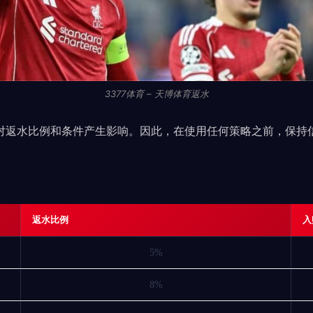
3377体育 – 天博体育返水
对返水比例和条件产生影响。因此，在使用任何策略之前，保持
返水比例
入
5%
8%