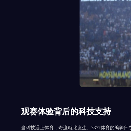
观赛体验背后的科技支持
当科技遇上体育，奇迹就此发生。3377体育的编辑