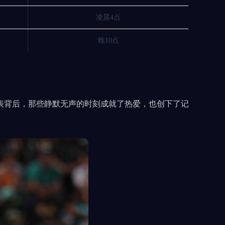
凌晨4点
晚10点
表背后，那些静默无声的时刻成就了热爱，也创下了记