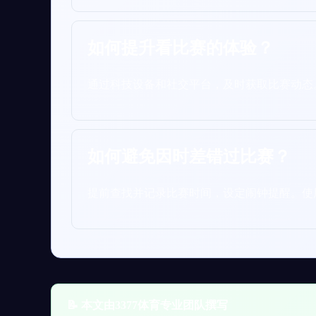
如何提升看比赛的体验？
通过科技设备和社交平台，及时获取比赛动态
如何避免因时差错过比赛？
提前查找并记录比赛时间，设定闹钟提醒。使
📝 本文由3377体育专业团队撰写