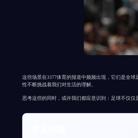
这些场景在3377体育的报道中频频出现，它们是全
性不断挑战着我们对生活的理解。
思考这些的同时，或许我们都应意识到：足球不仅仅是
常见问题