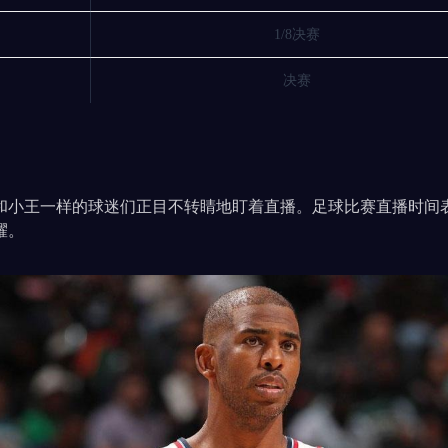
1/8决赛
决赛
和小王一样的球迷们正目不转睛地盯着直播。足球比赛直播时间
耀。