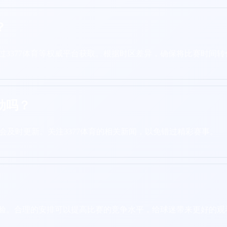
？
过3377体育等权威平台获取。根据时区差异，确保将比赛时间
动吗？
A会及时更新。关注3377体育的相关新闻，以免错过精彩赛事。
验。合理的安排可以提高比赛的竞争水平，给球迷带来更好的观