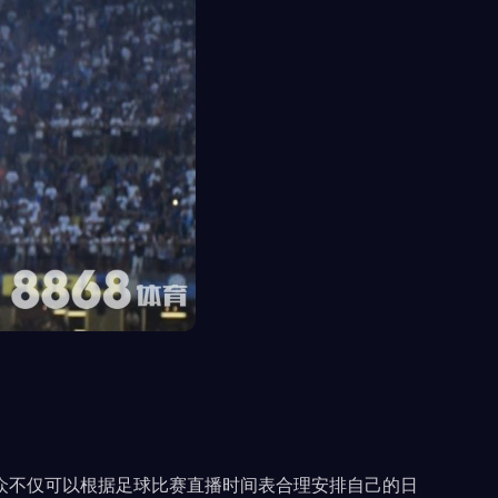
观众不仅可以根据足球比赛直播时间表合理安排自己的日