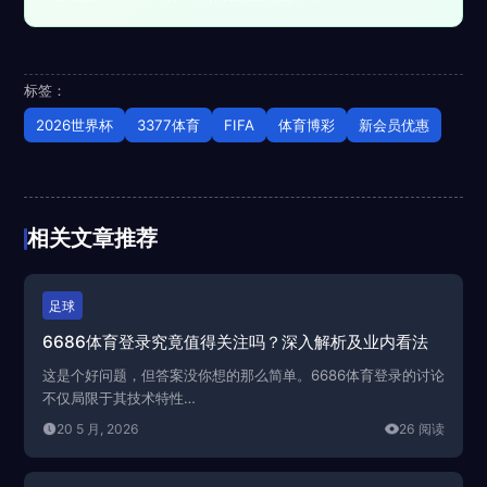
标签：
2026世界杯
3377体育
FIFA
体育博彩
新会员优惠
相关文章推荐
足球
6686体育登录究竟值得关注吗？深入解析及业内看法
这是个好问题，但答案没你想的那么简单。6686体育登录的讨论
不仅局限于其技术特性…
20 5 月, 2026
26 阅读