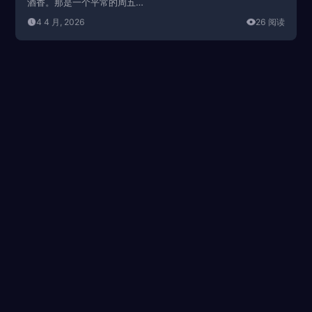
酒香。那是一个平常的周五…
4 4 月, 2026
26 阅读