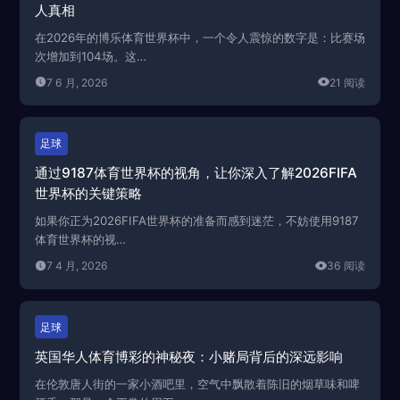
人真相
在2026年的博乐体育世界杯中，一个令人震惊的数字是：比赛场
次增加到104场。这…
7 6 月, 2026
21 阅读
足球
通过9187体育世界杯的视角，让你深入了解2026FIFA
世界杯的关键策略
如果你正为2026FIFA世界杯的准备而感到迷茫，不妨使用9187
体育世界杯的视…
7 4 月, 2026
36 阅读
足球
英国华人体育博彩的神秘夜：小赌局背后的深远影响
在伦敦唐人街的一家小酒吧里，空气中飘散着陈旧的烟草味和啤