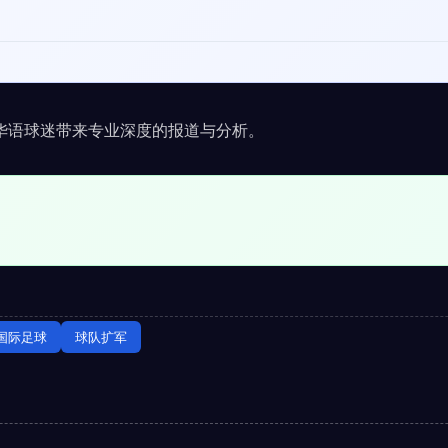
华语球迷带来专业深度的报道与分析。
国际足球
球队扩军