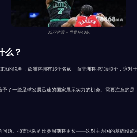
3377体育 – 世界杯48队
什么？
FIFA的说明，欧洲将拥有16个名额，而非洲将增加到9个，这
给予了一些足球发展迅速的国家展示实力的机会。需要注意的是
的问题。48支球队的比赛周期将更长——这对主办国的基础设施