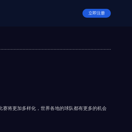
下载
3377体育动态
3377体育故事
立即注册
APP下载
足球
APP下载
篮球
电竞
真人娱乐
棋牌游戏
味着比赛将更加多样化，世界各地的球队都有更多的机会