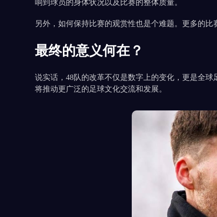
响到球员的身体状况以及比赛的整体质量。
另外，如何保持比赛的观赏性也是个难题。更多的比赛
最终的意义何在？
说实话，48队的改革不仅是数字上的变化，更是全球足
将推动更广泛的足球文化交流和发展。