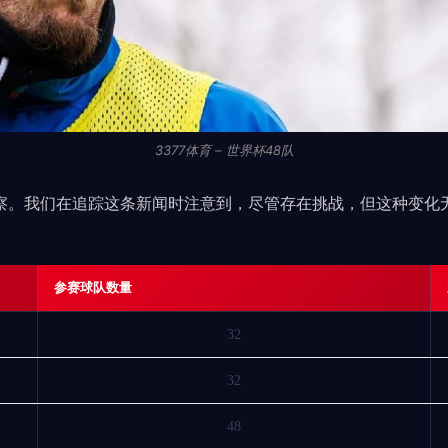
3377体育 – 世界杯48队
察。我们在追踪这条新闻时注意到，尽管存在挑战，但这种变化
参赛球队数量
32
32
48