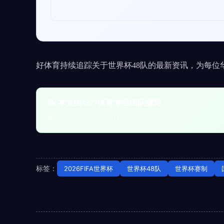
好体育持续追踪关于世界杯48队的最新资讯，为每位
📝 本文由3377体育专业团队撰写
最后更新：2026年06月01日 | 内容经过专业审核
标签：
2026FIFA世界杯
世界杯48队
世界杯赛制