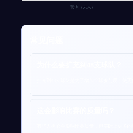
预测（未来）
常见问题
为什么要扩充到48支球队？
扩充到48支球队是为了增加全球参与度，使更
这会影响比赛的质量吗？
有些人担心会影响比赛质量，但实际上更多的