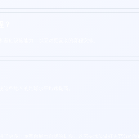
程？
和基础设施能力，以应对更复杂的赛程安排。
使这些地区的足球水平迅速提高。
供了更多国际舞台展示自我的机会。这需要球员做好更充分的赛