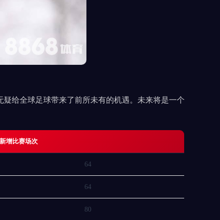
无疑给全球足球带来了前所未有的机遇。未来将是一个
新增比赛场次
64
64
80