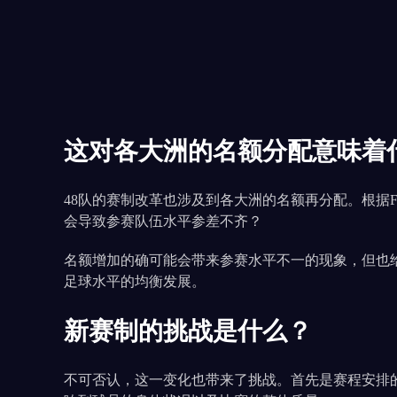
这对各大洲的名额分配意味着
48队的赛制改革也涉及到各大洲的名额再分配。根据
会导致参赛队伍水平参差不齐？
名额增加的确可能会带来参赛水平不一的现象，但也
足球水平的均衡发展。
新赛制的挑战是什么？
不可否认，这一变化也带来了挑战。首先是赛程安排