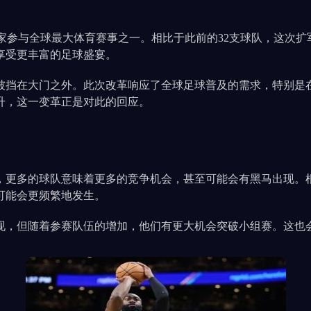
国家参与全球最大体育赛事之一。相比于此前的32支球队，这次
享受更丰富的足球盛宴。
被挡在大门之外。此次改革响应了全球足球普及的需求，特别是
升，这一变革正是对此的回应。
，更多的球队意味着更多的竞争机会，甚至可能会有黑马出现。
可能会更频繁地发生。
现，但随着参赛队伍的增加，他们有更大机会突破小组赛。这也