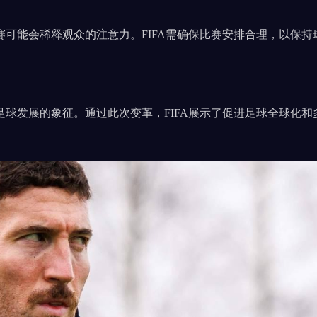
可能会稀释观众的注意力。FIFA需确保比赛安排合理，以保持
球发展的象征。通过此次变革，FIFA展示了促进足球全球化和