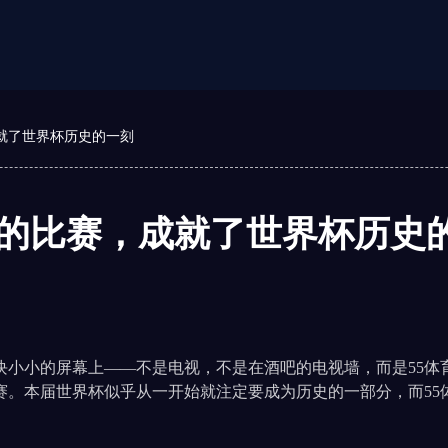
3377体育首页
3377体育产品
选择3377体育
3377体育
3377体育
3377全站
就了世界杯历史的一刻
播的比赛，成就了世界杯历史
一块小小的屏幕上——不是电视，不是在酒吧的电视墙，而是55
赛。本届世界杯似乎从一开始就注定要成为历史的一部分，而5