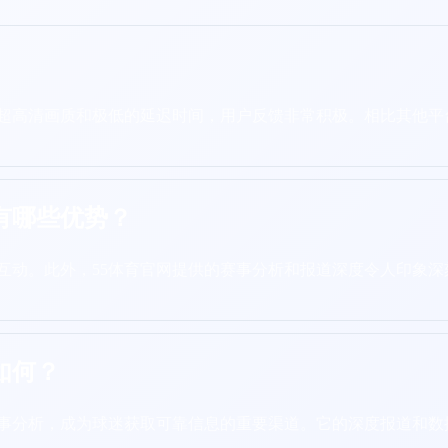
供超高清画质和极低的延迟时间，用户反馈非常积极。相比其他
有哪些优势？
互动。此外，55体育官网提供的赛事分析和报道深度令人印象深
如何？
的赛事分析，成为球迷获取可靠信息的重要渠道。它的深度报道和