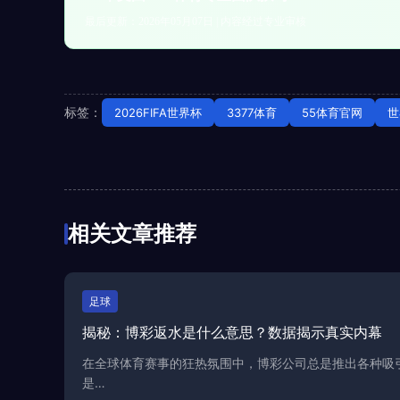
最后更新：2026年05月07日 | 内容经过专业审核
标签：
2026FIFA世界杯
3377体育
55体育官网
世
相关文章推荐
足球
揭秘：博彩返水是什么意思？数据揭示真实内幕
在全球体育赛事的狂热氛围中，博彩公司总是推出各种吸
是…