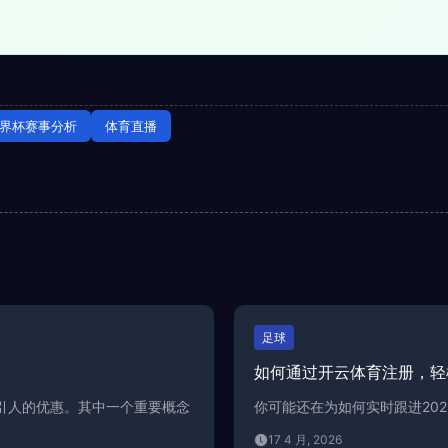
界杯赛事分析
体育直播
足球
如何通过开云体育注册，轻松
引人的优惠。其中一个重要概念
你可能还在为如何实时跟进202
17 4 月, 2026