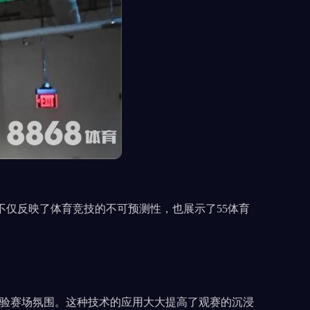
不仅反映了体育竞技的不可预测性，也展示了55体育
体验赛场氛围。这种技术的应用大大提高了观赛的沉浸