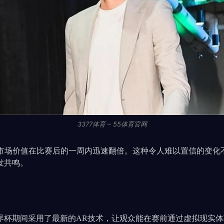
3377体育 – 55体育官网
市场价值在比赛后的一周内迅速翻倍。这种令人难以置信的变化
发共鸣。
世界杯期间采用了最新的AR技术，让观众能在赛前通过虚拟现实