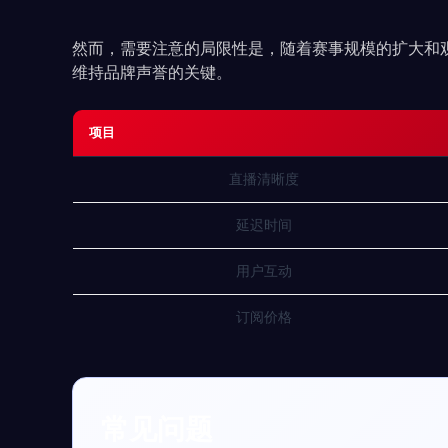
然而，需要注意的局限性是，随着赛事规模的扩大和
维持品牌声誉的关键。
项目
直播清晰度
延迟时间
用户互动
订阅价格
常见问题