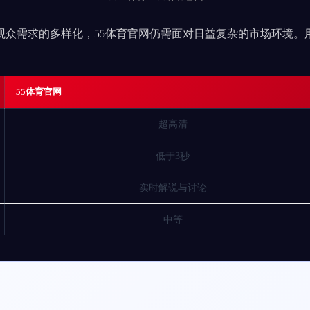
观众需求的多样化，55体育官网仍需面对日益复杂的市场环境。
55体育官网
超高清
低于3秒
实时解说与讨论
中等