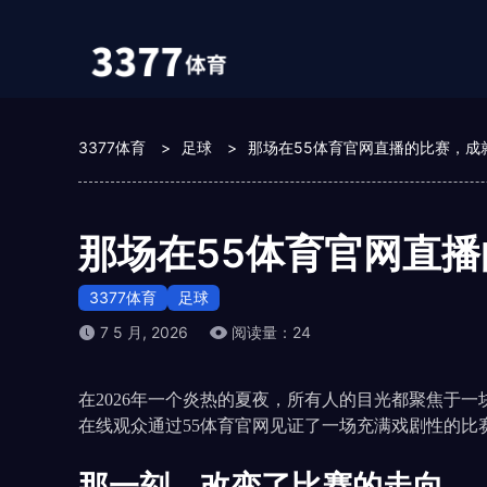
3377体育
>
足球
>
那场在55体育官网直播的比赛，成
那场在55体育官网直
3377体育
足球
7 5 月, 2026
阅读量：24
在2026年一个炎热的夏夜，所有人的目光都聚焦于
在线观众通过55体育官网见证了一场充满戏剧性的比
那一刻，改变了比赛的走向