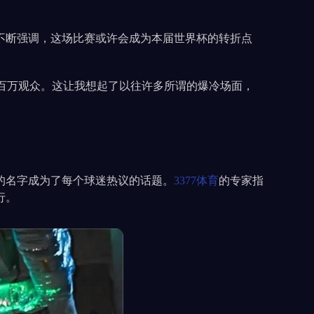
员不断强调，这场比赛或许会成为本届世界杯的转折点
数百万观众。这让我想起了以往许多所谓的爆冷场面，
的名字成为了每个球迷热议的话题。
3377体育
的专家指
行。