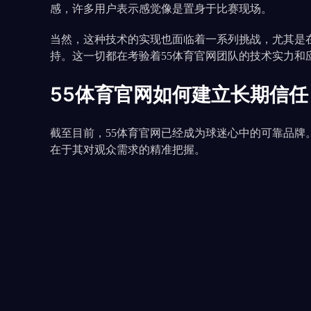
感，许多用户表示感觉像是置身于比赛现场。
当然，这种技术的实现也面临着一系列挑战，尤其是
持。这一切都在考验着55体育官网团队的技术实力和
55体育官网如何建立长期信任
截至目前，55体育官网已经成为球迷心中的可靠品牌
在于其对观众需求的精准把握。