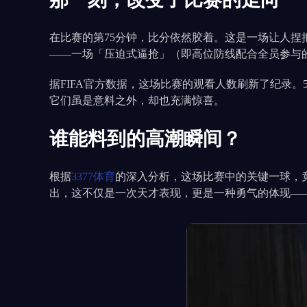
在比赛的第75分钟，比分依然胶着。这是一场让人捏
——一场「压迫式逼抢」（即高位防线配合全员参与
据FIFA官方数据，这场比赛的观看人数刷新了纪录
它们虽是意料之外，却也充满惊喜。
谁能料到的高潮瞬间？
根据
3377体育
的深入分析，这场比赛中的关键一球，
出，这不仅是一次天才表现，更是一种勇气的体现—