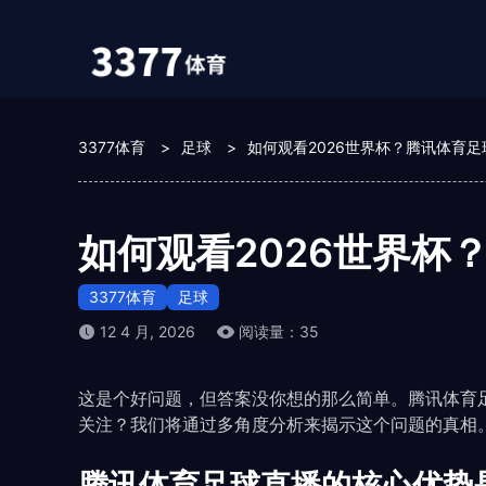
3377体育
>
足球
>
如何观看2026世界杯？腾讯体育
如何观看2026世界杯
3377体育
足球
12 4 月, 2026
阅读量：35
这是个好问题，但答案没你想的那么简单。腾讯体育足
关注？我们将通过多角度分析来揭示这个问题的真相
腾讯体育足球直播的核心优势