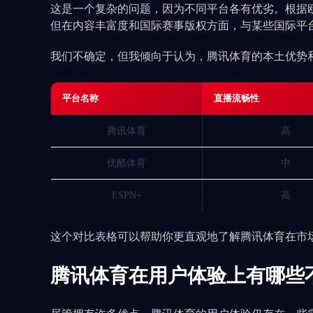
这是一个复杂的问题，因为不同平台各有优劣。根据
但在内容丰富度和国际赛事版权方面，与某些国际平
我们不确定，但我倾向于认为，腾讯体育的本土优势
平台名称
直播流畅性
腾讯体育
高
优酷体育
中
ESPN+
高
这个对比表格可以帮助你更直观地了解腾讯体育在市
腾讯体育在用户体验上有哪些