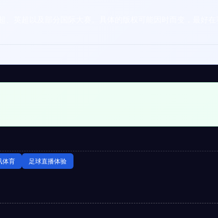
超、英超以及部分国际大赛。具体的版权可能因时而变，最好在
讯体育
足球直播体验