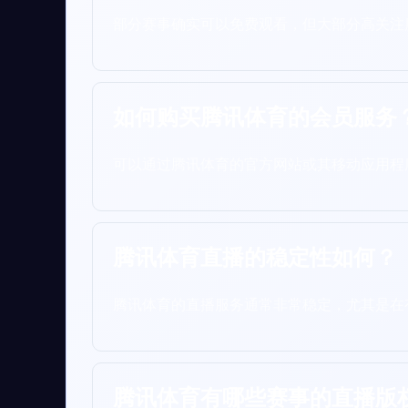
部分赛事确实可以免费观看，但大部分高关注
如何购买腾讯体育的会员服务
可以通过腾讯体育的官方网站或其移动应用程
腾讯体育直播的稳定性如何？
腾讯体育的直播服务通常非常稳定，尤其是在
腾讯体育有哪些赛事的直播版