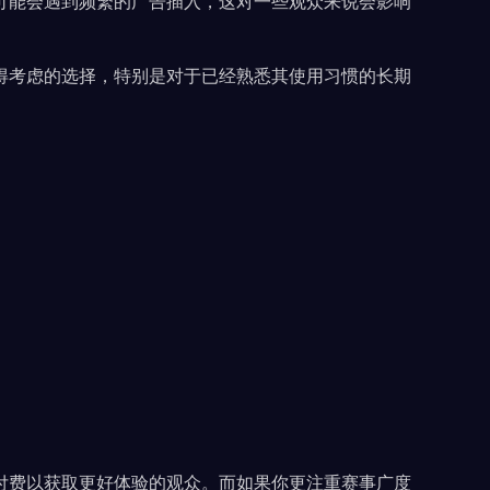
可能会遇到频繁的广告插入，这对一些观众来说会影响
得考虑的选择，特别是对于已经熟悉其使用习惯的长期
付费以获取更好体验的观众。而如果你更注重赛事广度