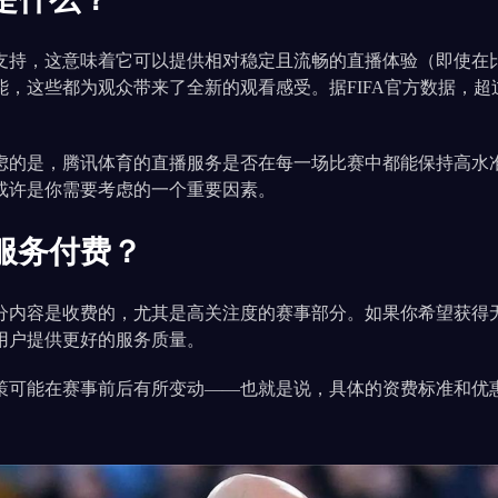
支持，这意味着它可以提供相对稳定且流畅的直播体验（即使在
，这些都为观众带来了全新的观看感受。据FIFA官方数据，超
虑的是，腾讯体育的直播服务是否在每一场比赛中都能保持高水
或许是你需要考虑的一个重要因素。
服务付费？
分内容是收费的，尤其是高关注度的赛事部分。如果你希望获得
用户提供更好的服务质量。
策可能在赛事前后有所变动——也就是说，具体的资费标准和优