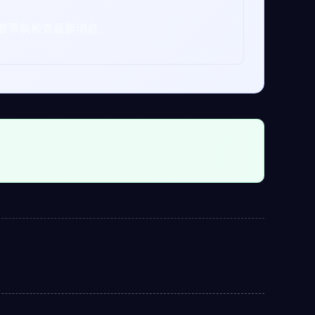
赛季前检查最新消息。