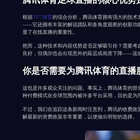
根据
3377体育
的综合分析，腾讯体育拥有强大的技术
——它还拥有丰富的解说团队和多角度观察的创新功能
显了在线直播的重要性。
然而，这种技术和内容优势是否足够吸引你？需要考
良好，但偶尔也会出现意外的延迟或画质下降——这
你是否需要为腾讯体育的直播
这也是许多观众关注的问题。事实上，腾讯体育的部
种付费模式在全球范围内被许多平台采用，目的是为
不过，我们在追踪这条新闻时注意到，腾讯的收费政
解最新的资费政策非常重要，以便做出明智的选择。