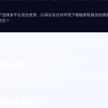
。
于选择多平台混合使用，以保证在任何环境下都能获取最佳的观
经历？
杯直播服务？
直播服务，涵盖比赛实况和赛后分析。用户还可以选择不同的解
世界杯直播吗？