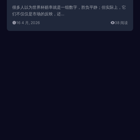
很多人以为世界杯赔率就是一组数字，胜负平静；但实际上，它
们不仅仅是市场的反映，还…
16 4 月, 2026
38 阅读