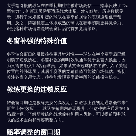
真人娱乐
大手笔引援的球队在赛季初期往往被市场高估——赔率反映了”纸
棋牌游戏
面实力”，但新球员需要适应战术体系、建立默契。历史数据显
示，进行了大规模引援的球队在赛季前10轮的表现通常低于预
期。反之，阵容稳定且体系成熟的球队在赛季初期更具竞争力。
识别这种市场偏差是转会窗口后的首要竞猜策略。
冬窗补强的特殊价值
冬季转会窗口的引援往往更具针对性——球队在半个赛季后已经
明确了短板所在。冬窗补强的即时效果通常优于夏窗大换血，因
为只需要融入1-2名新球员。如果某支争冠球队在冬窗引入了关键
位置的补强球员，其后半赛季的竞猜价值可能被市场低估。密切
关注冬窗交易动态，往往能发现赛季后半段的长线投注机会。
教练更换的连锁反应
转会窗口期也是教练更换的高发期。新教练上任初期通常会带来”
新官上任”效应——球队在短期内表现提升，但这种效应通常在4-6
场后消退。了解新教练的战术偏好和用人风格，可以提前预判球
队的战术走向和阵容调整方向。
赔率调整的窗口期