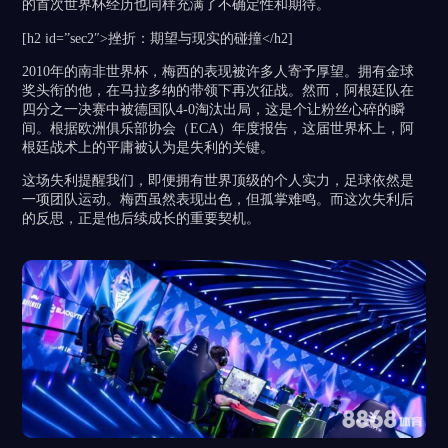
真人娱乐
的首次世界杯经历也同样充满了不确定性和期待。
棋牌游戏
[h2 id=”sec2″>挫折：期望与现实的碰撞</h2]
2010年的南非世界杯，梅西的表现被许多人寄予厚望。拥有金球
奖头衔的他，在马拉多纳的带领下再次征战。然而，阿根廷队在
四分之一决赛中被德国队4-0淘汰出局，这是个让粉丝心碎的瞬
间。根据欧洲俱乐部协会（ECA）年度报告，这届世界杯上，阿
根廷战术上的平庸被认为是失利的关键。
这场失利提醒我们，即便拥有世界顶级的个人实力，足球依然是
一项团队运动。梅西虽然表现出色，但孤掌难鸣。而这次失利后
的反思，正是他后续成长的重要契机。