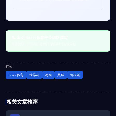
📝 本文由3377体育专业团队撰写
最后更新：2026年05月28日 | 内容经过专业审核
标签：
3377体育
世界杯
梅西
足球
阿根廷
相关文章推荐