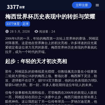
立即注册
梅西世界杯历史表现中的转折与荣耀
3377体育首页
3377体育
足球
3377体育产品
28 5 月, 2026
阅读量：24
2006年6月的一天，年轻的梅西第一次站上世界杯的赛场，阿根廷
选择3377体育
对阵塞黑。这是他在世界舞台上的初次亮相，许多球迷的目光紧
紧锁定着这位潜力无穷的新星。梅西世界杯历史表现的序幕就此
3377体育下载
拉开，成为一个时代的开端。
起步：年轻的天才初次亮相
3377体育APP下载
3377体育动态
3377全站APP下载
那年，阿根廷队的前锋线星光熠熠，但教练佩克尔曼在小组赛第
3377体育故事
二轮就大胆地让18岁的梅西上场。整场比赛，梅西脚下灵活，助
攻、进球都不在话下。据FIFA官方数据，他的出色表现助力球队
足球
斩获6-0的大胜。那一刻，许多人都在期待这位年轻人的未来。
篮球
但每个故事都有高潮和低谷。尽管梅西在2006年的表现让人眼前
一亮，阿根廷却在四分之一决赛中止步，梅西只能坐在替补席上
电竞
黯然神伤。这让我想起了另一位传奇球员——罗纳尔迪尼奥，他