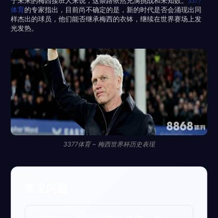
于未来的梅西接班人来说，这条路依然充满挑战和未知数。
3377
体育
的专家指出，目前尚不确定的是，新的时代是否会涌现出同
样杰出的球员，他们能否继承梅西的衣钵，继续在世界赛场上发
光发热。
3377体育 – 梅西世界杯历史表现
常见问题