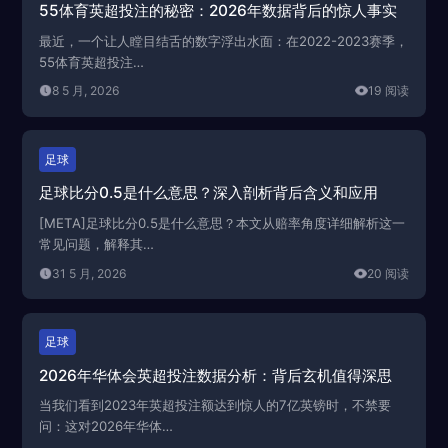
55体育英超投注的秘密：2026年数据背后的惊人事实
最近，一个让人瞠目结舌的数字浮出水面：在2022-2023赛季，
55体育英超投注…
8 5 月, 2026
19 阅读
足球
足球比分0.5是什么意思？深入剖析背后含义和应用
[META]足球比分0.5是什么意思？本文从赔率角度详细解析这一
常见问题，解释其…
31 5 月, 2026
20 阅读
足球
2026年华体会英超投注数据分析：背后玄机值得深思
当我们看到2023年英超投注额达到惊人的7亿英镑时，不禁要
问：这对2026年华体…