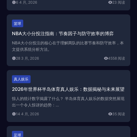
6 4 月, 2026
23 阅读
篮球
NBA大小分投注指南：节奏因子与防守效率的博弈
NBA大小分投注的核心在于理解两队的比赛节奏和防守效率，本
文提供系统分析方法。
28 3 月, 2026
4558 阅读
真人娱乐
2026年世界杯半岛体育真人娱乐：数据揭秘与未来展望
惊人的统计数字揭露了什么？ 半岛体育真人娱乐的数据突然展现
出一个令人惊讶的趋势：…
14 4 月, 2026
35 阅读
足球