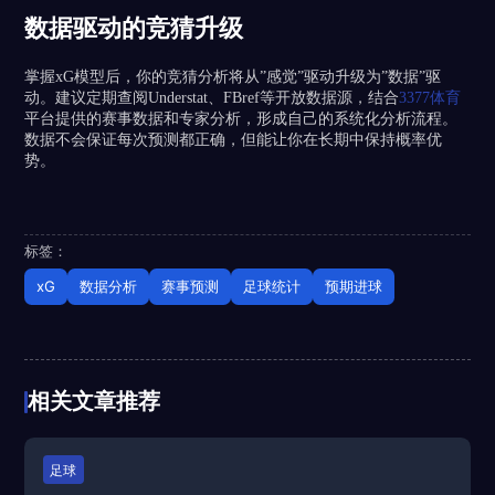
数据驱动的竞猜升级
掌握xG模型后，你的竞猜分析将从”感觉”驱动升级为”数据”驱
动。建议定期查阅Understat、FBref等开放数据源，结合
3377体育
平台提供的赛事数据和专家分析，形成自己的系统化分析流程。
数据不会保证每次预测都正确，但能让你在长期中保持概率优
势。
标签：
xG
数据分析
赛事预测
足球统计
预期进球
相关文章推荐
足球